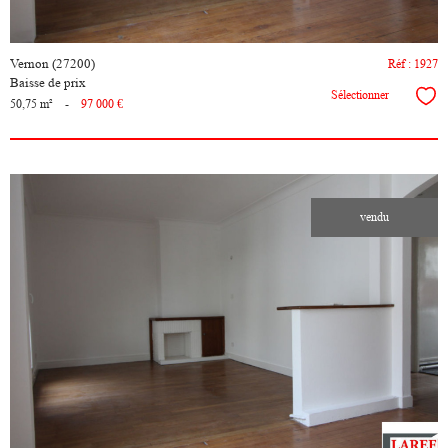
Vernon (27200)
Réf : 1927
Baisse de prix
Sélectionner
50,75 m²
-
97 000 €
vendu
voir le
bien