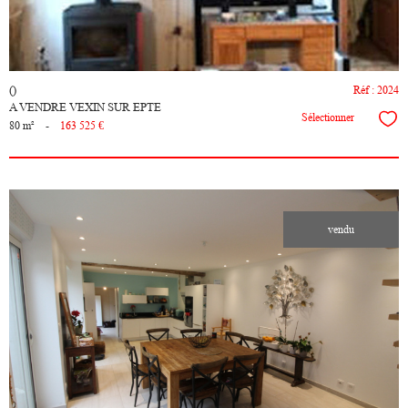
()
Réf : 2024
A VENDRE VEXIN SUR EPTE
Sélectionner
80 m²
-
163 525 €
vendu
voir le
bien