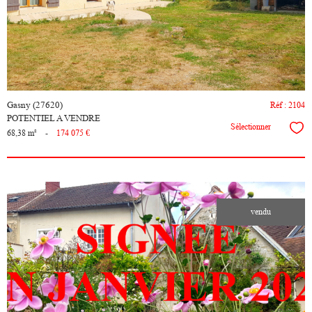
bien
Gasny (27620)
Réf : 2104
POTENTIEL A VENDRE
Sélectionner
68,38 m²
-
174 075 €
vendu
voir le
bien