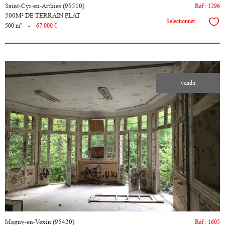
Saint-Cyr-en-Arthies (95510)
Réf : 1296
500M² DE TERRAIN PLAT
Sélectionner
500 m²
-
67 000 €
vendu
voir le
bien
Magny-en-Vexin (95420)
Réf : 1605