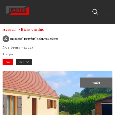
Accueil
Biens vendus
32
annonce(s) trouvée(s) selon vos critères
Nos biens vendus
Trier par
Prix
Date
vendu
voir le