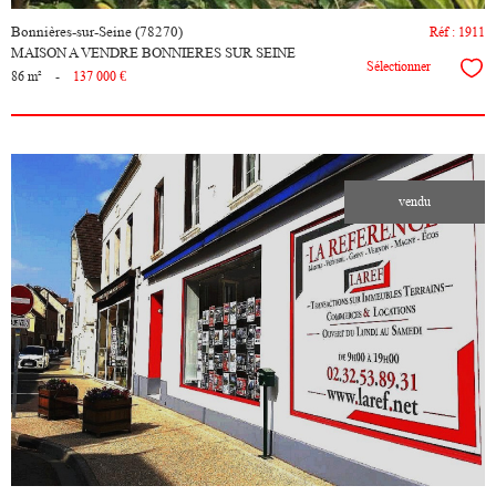
Bonnières-sur-Seine (78270)
Réf : 1911
MAISON A VENDRE BONNIERES SUR SEINE
Sélectionner
86 m²
-
137 000 €
vendu
voir le
bien