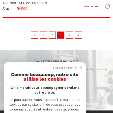
A VENDRE MAGNY EN VEXIN
Sélectionner
95 m²
-
99 000 €
1
2
3
4
Vous voulez plus d'annonces ?
On en reste là
Créer une alerte email et recevez les biens correspondants à votre recherche
Comme beaucoup, notre site
dans votre boîte mail !
utilise les cookies
On aimerait vous accompagner pendant
créer l'alerte
votre visite.
En poursuivant, vous acceptez l'utilisation des
cookies par ce site, afin de vous proposer des
contenus adaptés et réaliser des statistiques !