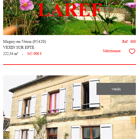
Magny-en-Vexin (95420)
Réf : 680
VEXIN SUR EPTE
Sélectionner
222,34 m²
-
345 000 €
vendu
voir le
bien