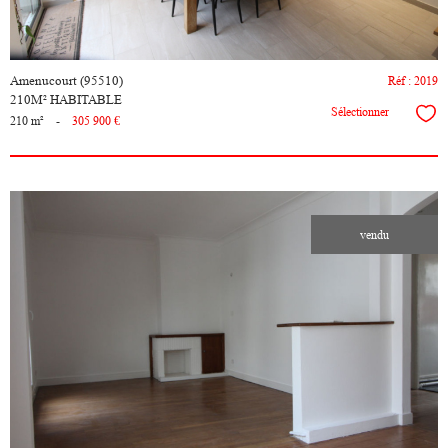
Amenucourt (95510)
Réf : 2019
210M² HABITABLE
Sélectionner
210 m²
-
305 900 €
vendu
voir le
bien