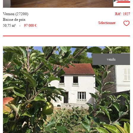
Vernon (27200)
Réf : 1927
Baisse de prix
Sélectionner
50,75 m²
-
97 000 €
vendu
voir le
bien