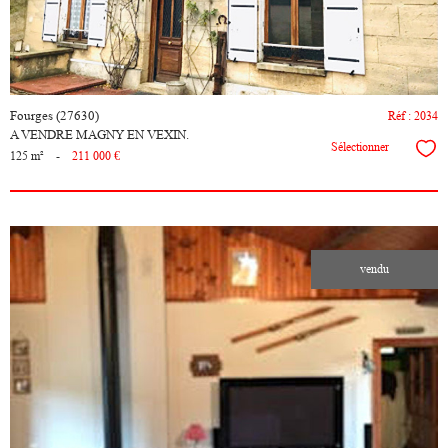
Fourges (27630)
Réf : 2034
A VENDRE MAGNY EN VEXIN.
Sélectionner
125 m²
-
211 000 €
vendu
voir le
bien