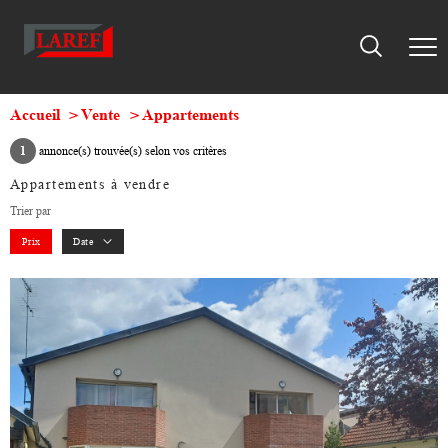
Accueil
Vente
Appartements
1
annonce(s) trouvée(s) selon vos critères
Appartements à vendre
Trier par
Prix
Date
voir le