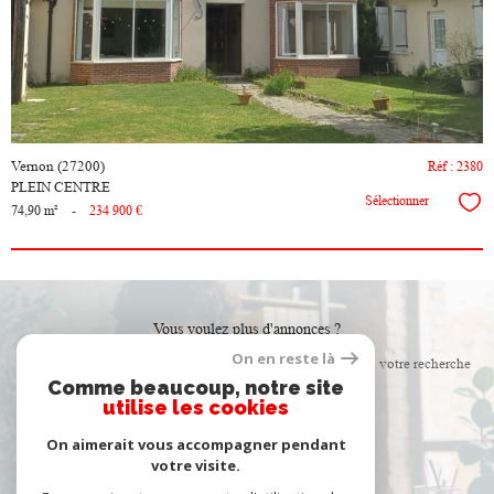
bien
Vernon (27200)
Réf : 2380
PLEIN CENTRE
Sélectionner
74,90 m²
-
234 900 €
Vous voulez plus d'annonces ?
On en reste là
Créer une alerte email et recevez les biens correspondants à votre recherche
Comme beaucoup, notre site
dans votre boîte mail !
utilise les cookies
On aimerait vous accompagner pendant
créer l'alerte
votre visite.