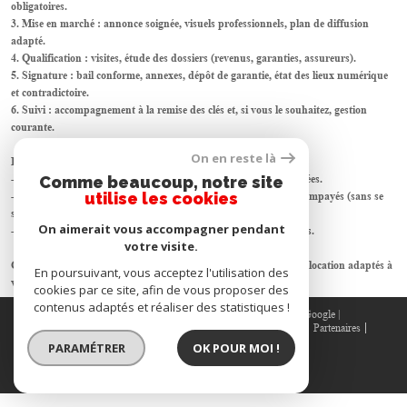
obligatoires.
3. Mise en marché : annonce soignée, visuels professionnels, plan de diffusion
adapté.
4. Qualification : visites, étude des dossiers (revenus, garanties, assureurs).
5. Signature : bail conforme, annexes, dépôt de garantie, état des lieux numérique
et contradictoire.
6. Suivi : accompagnement à la remise des clés et, si vous le souhaitez, gestion
courante.
On en reste là
Pourquoi nous confier votre bien ?
- Transparence totale sur les retours de visites et les actions menées.
Comme beaucoup, notre site
utilise les cookies
- Conseils pratiques sur la fiscalité locative et l’assurance loyers impayés (sans se
substituer à un conseil professionnel).
On aimerait vous accompagner pendant
- Processus pensé pour limiter la vacance et sécuriser vos revenus.
votre visite.
Contactez-nous pour une estimation et un calendrier de mise en location adaptés à
En poursuivant, vous acceptez l'utilisation des
vos objectifs.
cookies par ce site, afin de vous proposer des
contenus adaptés et réaliser des statistiques !
© 2026 | Tous droits réservés | Traduction powered by Google |
Nos honoraires
Plan du site
Mentions légales
Admin
Partenaires
Politique RGPD
Cookies
PARAMÉTRER
OK POUR MOI !