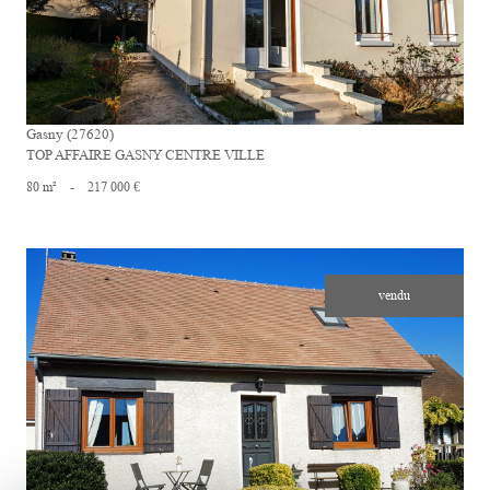
Gasny (27620)
TOP AFFAIRE GASNY CENTRE VILLE
80 m²
-
217 000 €
vendu
voir le bien