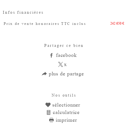
Infos financières
242 650 €
Prix de vente honoraires TTC inclus
Caractéristiques
Valeurs
Partager ce bien
facebook
x
plus de partage
Nos outils
sélectionner
calculatrice
imprimer
Ce bien vous est