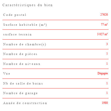
Caractéristiques du bien
27620
Code postal
Caractéristiques
Valeurs
77 m²
Surface habitable (m²)
3 027 m²
surface terrain
3
Nombre de chambre(s)
5
Nombre de pièces
1
Nombre de niveaux
Dégagée
Vue
1
Nb de salle de bains
1
Nombre de garage
1980
Année de construction