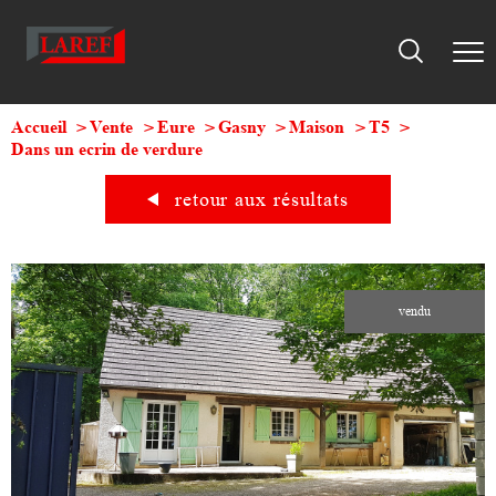
Accueil
Vente
Eure
Gasny
Maison
T5
Dans un ecrin de verdure
retour aux résultats
vendu