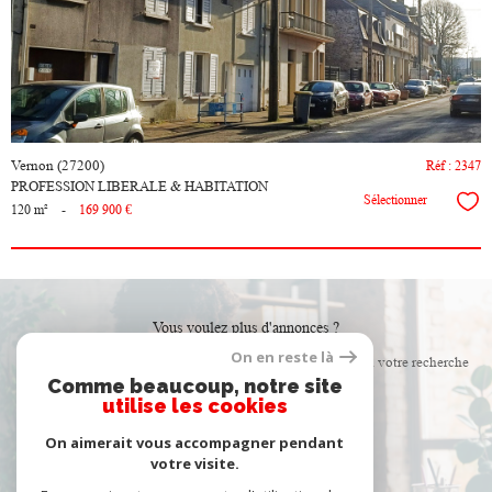
bien
Vernon (27200)
Réf : 2347
PROFESSION LIBERALE & HABITATION
Sélectionner
120 m²
-
169 900 €
Vous voulez plus d'annonces ?
On en reste là
Créer une alerte email et recevez les biens correspondants à votre recherche
Comme beaucoup, notre site
dans votre boîte mail !
utilise les cookies
On aimerait vous accompagner pendant
créer l'alerte
votre visite.