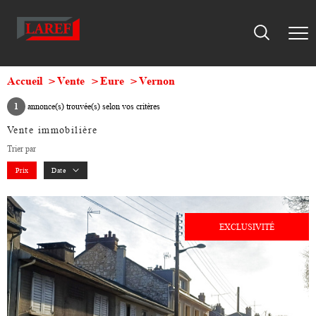
Accueil
Vente
Eure
Vernon
1
annonce(s) trouvée(s) selon vos critères
Vente immobilière
Trier par
Prix
Date
EXCLUSIVITÉ
voir le