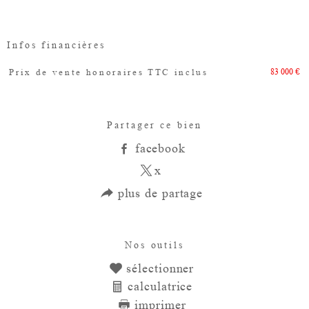
Infos financières
83 000 €
Prix de vente honoraires TTC inclus
Caractéristiques
Valeurs
Partager ce bien
facebook
x
plus de partage
Nos outils
sélectionner
calculatrice
imprimer