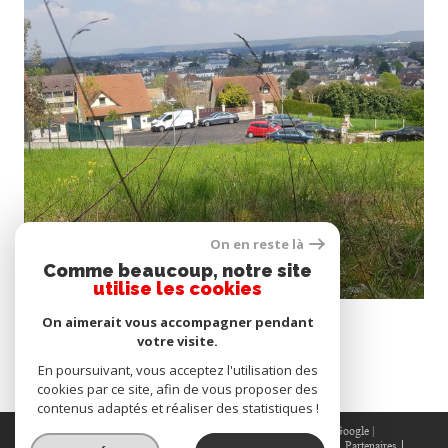
voir le bien
On en reste là
Comme beaucoup, notre site
utilise les cookies
Gaillon (27600)
On aimerait vous accompagner pendant
CENTRE DE GAILLON
votre visite.
632 m²
-
76 000 €
En poursuivant, vous acceptez l'utilisation des
cookies par ce site, afin de vous proposer des
contenus adaptés et réaliser des statistiques !
© 2026 | Tous droits réservés | Traduction powered by Google |
Nos honoraires
Plan du site
Mentions légales
Admin
Partenaires