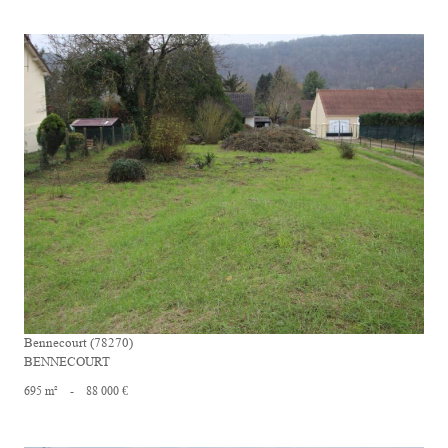
voir le bien
Bennecourt (78270)
BENNECOURT
695 m²
-
88 000 €