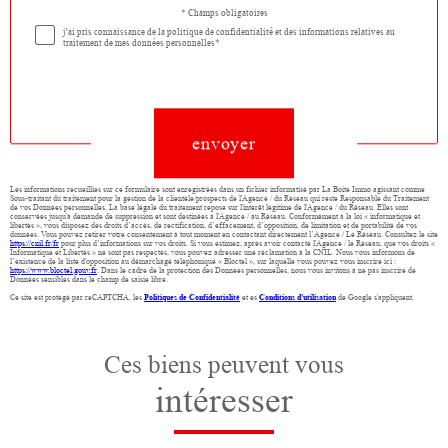
* Champs obligatoires
Validation
j'ai pris connaissance de la politique de confidentialité et des informations relatives au
traitement de mes données personnelles*
Validation
envoyer
Les informations recueillies sur ce formulaire sont enregistrées dans un fichier informatisé par La Boite Immo agissant comme
Sous-traitant du traitement pour la gestion de la clientèle/prospects de l'Agence / du Réseau qui reste Responsable du Traitement
de vos Données personnelles. La base légale du traitement repose sur l'intérêt légitime de l'Agence / du Réseau. Elles sont
conservées jusqu'à demande de suppression et sont destinées à l'Agence / au Réseau. Conformément à la loi « informatique et
libertés », vous disposez des droits d’accès, de rectification, d’effacement, d’opposition, de limitation et de portabilité de vos
données. Vous pouvez retirer votre consentement à tout moment en contactant directement l’Agence / Le Réseau. Consultez le site
https://cnil.fr/fr
pour plus d’informations sur vos droits. Si vous estimez, après avoir contacté l'Agence / le Réseau, que vos droits «
Informatique et Libertés » ne sont pas respectés, vous pouvez adresser une réclamation à la CNIL. Nous vous informons de
l’existence de la liste d'opposition au démarchage téléphonique « Bloctel », sur laquelle vous pouvez vous inscrire ici :
https://www.bloctel.gouv.fr
. Dans le cadre de la protection des Données personnelles, nous vous invitons à ne pas inscrire de
Données sensibles dans le champ de saisie libre.
Ce site est protégé par reCAPTCHA, les
Politiques de Confidentialité
et es
Conditions d'utilisation
de Google s'appliquent.
Ces biens peuvent vous
intéresser