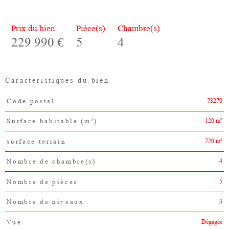
Prix du bien
Pièce(s)
Chambre(s)
229 990 €
5
4
Caractéristiques du bien
78270
Code postal
Caractéristiques
Valeurs
120 m²
Surface habitable (m²)
720 m²
surface terrain
4
Nombre de chambre(s)
5
Nombre de pièces
3
Nombre de niveaux
Dégagée
Vue