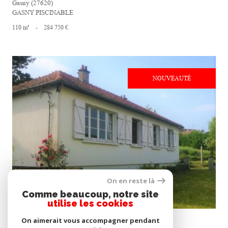
Gasny (27620)
GASNY PISCINABLE
110 m²
-
284 750 €
NOUVEAUTÉ
voir le bien
On en reste là
Comme beaucoup, notre site
utilise les cookies
Gasny (27620)
On aimerait vous accompagner pendant
5 CHAMBRES