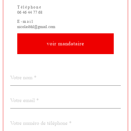
Téléphone
06 46 44 77 68
E-mail
nicolasbhl@gmail.com
voir mandataire
Nom
Fieldset
*
par
défaut
email
*
Téléphone
*