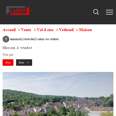
Accueil
Vente
Val d oise
Vetheuil
Maison
2
annonce(s) trouvée(s) selon vos critères
Maison à vendre
Trier par
Prix
Date
voir le