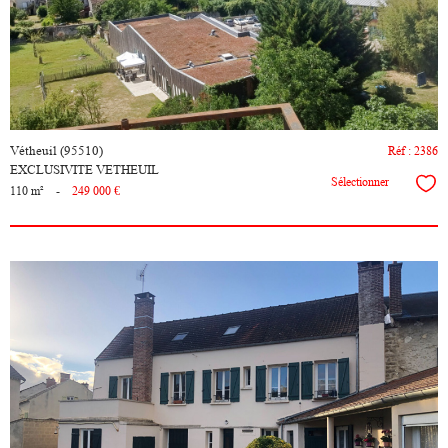
bien
Vétheuil (95510)
Réf : 2386
EXCLUSIVITE VETHEUIL
Sélectionner
110 m²
-
249 000 €
voir le
bien