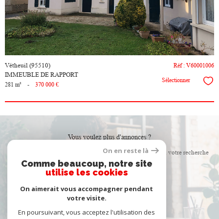
Vétheuil (95510)
Réf : V60001006
IMMEUBLE DE RAPPORT
Sélectionner
281 m²
-
370 000 €
Vous voulez plus d'annonces ?
On en reste là
Créer une alerte email et recevez les biens correspondants à votre recherche
Comme beaucoup, notre site
dans votre boîte mail !
utilise les cookies
On aimerait vous accompagner pendant
créer l'alerte
votre visite.
En poursuivant, vous acceptez l'utilisation des