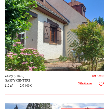
voir le
bien
Gasny (27620)
Réf : 2348
GASNY CENTTRE
Sélectionner
110 m²
-
239 000 €