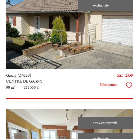
exclusivité
voir le
bien
Gasny (27620)
Réf : 2339
CENTRE DE GASNY
Sélectionner
90 m²
-
221 550 €
sous-compromis
exclusivité