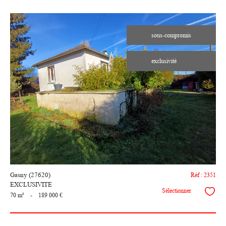
sous-compromis
exclusivité
voir le
bien
Gasny (27620)
Réf : 2351
EXCLUSIVITE
Sélectionner
70 m²
-
189 000 €