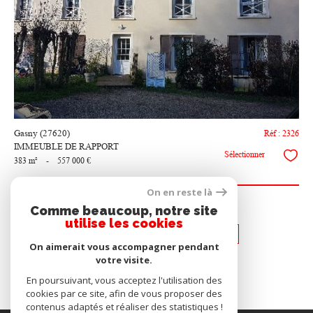
bien
Gasny (27620)
Réf : 2326
IMMEUBLE DE RAPPORT
Sélectionner
383 m²
-
557 000 €
On en reste là
Comme beaucoup, notre site
utilise les cookies
1
2
3
4
5
On aimerait vous accompagner pendant
votre visite.
En poursuivant, vous acceptez l'utilisation des
cookies par ce site, afin de vous proposer des
contenus adaptés et réaliser des statistiques !