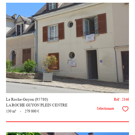
voir le
bien
La Roche-Guyon (95780)
Réf : 2346
LA ROCHE GUYON PLEIN CENTRE
Sélectionner
130 m²
-
279 000 €