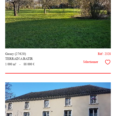
voir le
bien
Gasny (27620)
Réf : 2328
TERRAIN A BATIR
Sélectionner
1 000 m²
-
88 000 €
voir le