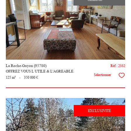
voir le
bien
La Roche-Guyon (95780)
Réf : 2332
OFFREZ VOUS L UTILE & L'AGREABLE.
Sélectionner
125 m²
-
350 000 €
EXCLUSIVITÉ