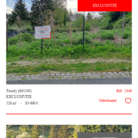
EXCLUSIVITÉ
voir le
bien
Tourly (60240)
Réf : 2340
EXCLUSIVITE
Sélectionner
520 m²
-
83 000 €