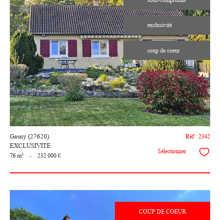
sous-compromis
exclusivité
voir le
coup de coeur
bien
Gasny (27620)
Réf : 2342
EXCLUSIVITE
Sélectionner
76 m²
-
232 000 €
COUP DE COEUR