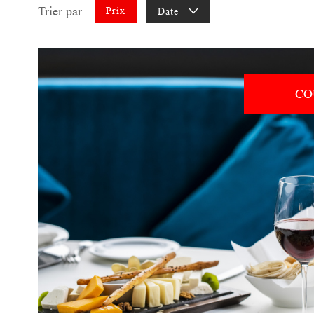
Trier par
Prix
Date
CO
voir le
bien