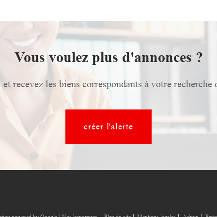
Vous voulez plus d'annonces ?
 et recevez les biens correspondants à votre recherche 
créer l'alerte
uction powered by Google |
Nos honoraires
Plan du site
Mentions légales
Admin
Parte