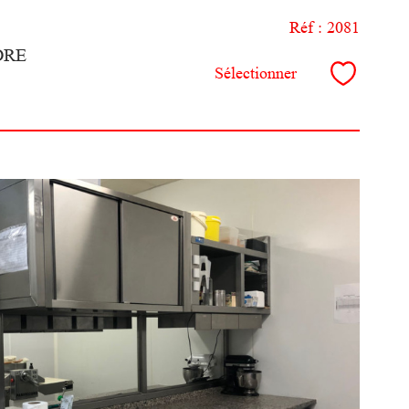
Réf : 2081
DRE
Sélectionner
voir le
bien