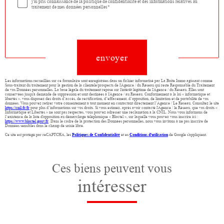
j'ai pris connaissance de la politique de confidentialité et des informations relatives au
traitement de mes données personnelles*
Validation
envoyer
Les informations recueillies sur ce formulaire sont enregistrées dans un fichier informatisé par La Boite Immo agissant comme
Sous-traitant du traitement pour la gestion de la clientèle/prospects de l'Agence / du Réseau qui reste Responsable du Traitement
de vos Données personnelles. La base légale du traitement repose sur l'intérêt légitime de l'Agence / du Réseau. Elles sont
conservées jusqu'à demande de suppression et sont destinées à l'Agence / au Réseau. Conformément à la loi « informatique et
libertés », vous disposez des droits d’accès, de rectification, d’effacement, d’opposition, de limitation et de portabilité de vos
données. Vous pouvez retirer votre consentement à tout moment en contactant directement l’Agence / Le Réseau. Consultez le site
https://cnil.fr/fr
pour plus d’informations sur vos droits. Si vous estimez, après avoir contacté l'Agence / le Réseau, que vos droits «
Informatique et Libertés » ne sont pas respectés, vous pouvez adresser une réclamation à la CNIL. Nous vous informons de
l’existence de la liste d'opposition au démarchage téléphonique « Bloctel », sur laquelle vous pouvez vous inscrire ici :
https://www.bloctel.gouv.fr
. Dans le cadre de la protection des Données personnelles, nous vous invitons à ne pas inscrire de
Données sensibles dans le champ de saisie libre.
Ce site est protégé par reCAPTCHA, les
Politiques de Confidentialité
et es
Conditions d'utilisation
de Google s'appliquent.
Ces biens peuvent vous
intéresser