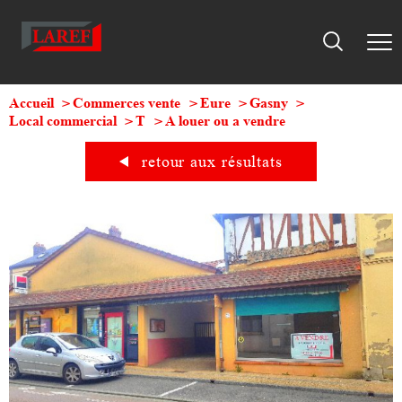
Accueil
Commerces vente
Eure
Gasny
Local commercial
T
A louer ou a vendre
retour aux résultats