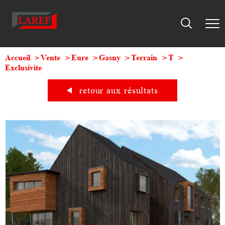
Accueil
Vente
Eure
Gasny
Terrain
T
Exclusivite
retour aux résultats