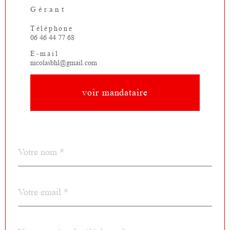
Gérant
Téléphone
06 46 44 77 68
E-mail
nicolasbhl@gmail.com
voir mandataire
Nom
Fieldset
*
par
défaut
email
*
Téléphone