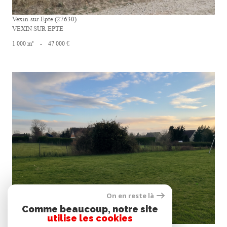
Vexin-sur-Epte (27630)
VEXIN SUR EPTE
1 000 m²
-
47 000 €
voir le bien
On en reste là
Comme beaucoup, notre site
utilise les cookies