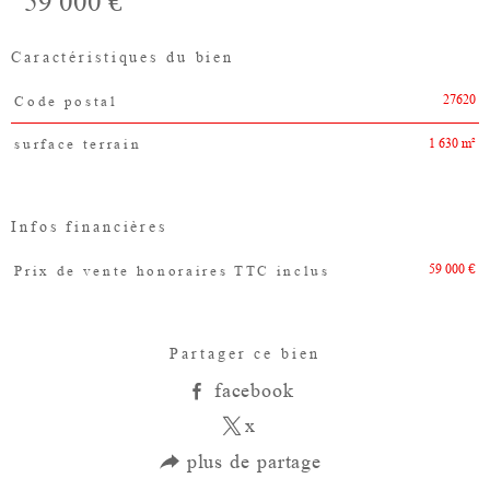
59 000 €
Caractéristiques du bien
27620
Code postal
Caractéristiques
Valeurs
1 630 m²
surface terrain
Infos financières
59 000 €
Prix de vente honoraires TTC inclus
Caractéristiques
Valeurs
Partager ce bien
facebook
x
plus de partage