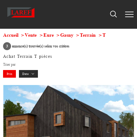
Accueil
Vente
Eure
Gasny
Terrain
T
3
annonce(s) trouvée(s) selon vos critères
Achat Terrain T pièces
Trier par
Prix
Date
voir le