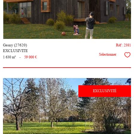
bien
Gasny (27620)
Réf : 2381
EXCLUSIVITE
Sélectionner
1 630 m²
-
59 000 €
EXCLUSIVITÉ
voir le
bien