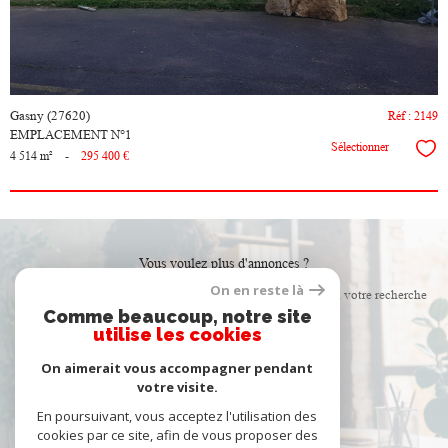
Gasny (27620)
Réf : 2149
EMPLACEMENT N°1
Sélectionner
4 514 m²
-
295 400 €
Vous voulez plus d'annonces ?
On en reste là
Créer une alerte email et recevez les biens correspondants à votre recherche
Comme beaucoup, notre site
dans votre boîte mail !
utilise les cookies
On aimerait vous accompagner pendant
créer l'alerte
votre visite.
En poursuivant, vous acceptez l'utilisation des
cookies par ce site, afin de vous proposer des