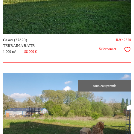
Gasny (27620)
Réf : 2328
TERRAIN A BATIR
Sélectionner
1 000 m²
-
88 000 €
sous-compromis
voir le
bien