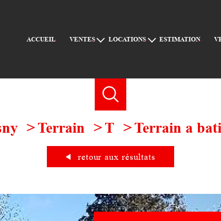
ACCUEIL
VENTES
LOCATIONS
ESTIMATION
APPARTEMENTS
APPARTEMENTS
MAISONS
MAISONS
TERRAINS
AUTRES
AUTRES
sny
Terrain
T
Terrain a bat
retour aux résultats