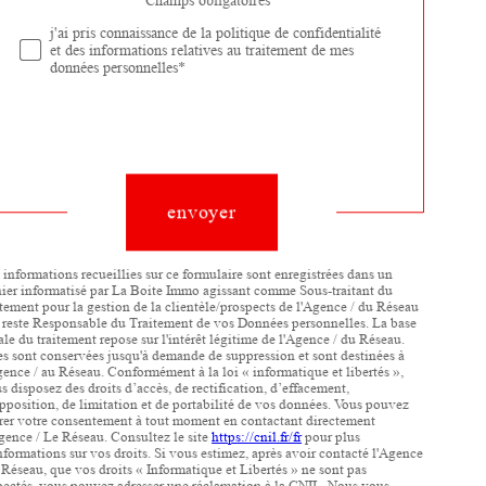
* Champs obligatoires
Validation
j'ai pris connaissance de la politique de confidentialité
et des informations relatives au traitement de mes
données personnelles*
Validation
envoyer
 informations recueillies sur ce formulaire sont enregistrées dans un
hier informatisé par La Boite Immo agissant comme Sous-traitant du
itement pour la gestion de la clientèle/prospects de l'Agence / du Réseau
 reste Responsable du Traitement de vos Données personnelles. La base
ale du traitement repose sur l'intérêt légitime de l'Agence / du Réseau.
es sont conservées jusqu'à demande de suppression et sont destinées à
gence / au Réseau. Conformément à la loi « informatique et libertés »,
s disposez des droits d’accès, de rectification, d’effacement,
pposition, de limitation et de portabilité de vos données. Vous pouvez
irer votre consentement à tout moment en contactant directement
gence / Le Réseau. Consultez le site
https://cnil.fr/fr
pour plus
nformations sur vos droits. Si vous estimez, après avoir contacté l'Agence
e Réseau, que vos droits « Informatique et Libertés » ne sont pas