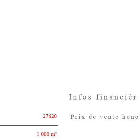
Infos financièr
27620
Prix de vente hon
Caractéristiques
Valeurs
1 000 m²