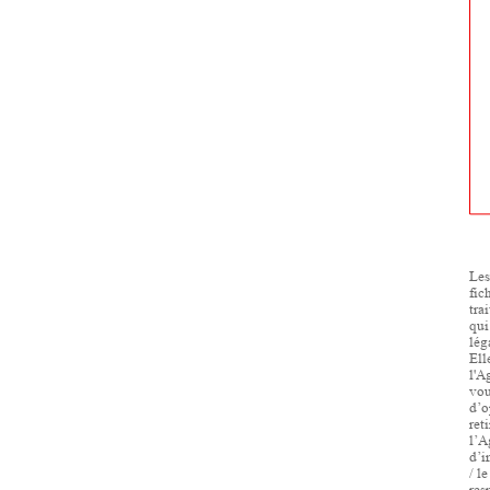
Les
fic
tra
qui
lég
Ell
l'A
vou
d’o
ret
l’A
d’i
/ l